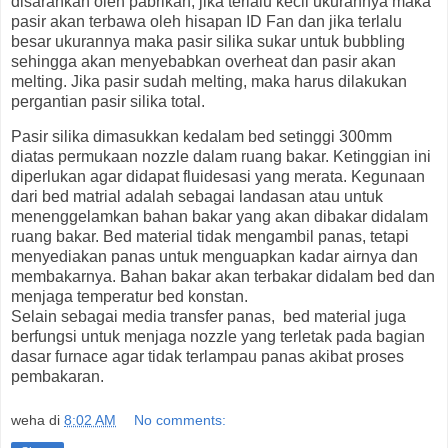
disarankan oleh pabrikan, jika terlalu kecil ukurannya maka
pasir akan terbawa oleh hisapan ID Fan dan jika terlalu
besar ukurannya maka pasir silika sukar untuk bubbling
sehingga akan menyebabkan overheat dan pasir akan
melting. Jika pasir sudah melting, maka harus dilakukan
pergantian pasir silika total.
Pasir silika dimasukkan kedalam bed setinggi 300mm
diatas permukaan nozzle dalam ruang bakar. Ketinggian ini
diperlukan agar didapat fluidesasi yang merata. Kegunaan
dari bed matrial adalah sebagai landasan atau untuk
menenggelamkan bahan bakar yang akan dibakar didalam
ruang bakar. Bed material tidak mengambil panas, tetapi
menyediakan panas untuk menguapkan kadar airnya dan
membakarnya. Bahan bakar akan terbakar didalam bed dan
menjaga temperatur bed konstan.
Selain sebagai media transfer panas, bed material juga
berfungsi untuk menjaga nozzle yang terletak pada bagian
dasar furnace agar tidak terlampau panas akibat proses
pembakaran.
weha
di
8:02 AM
No comments: